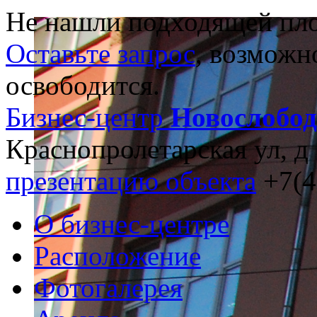
Не нашли подходящей пл
Оставьте запрос
, возможн
освободится.
Бизнес-центр
Новослобо
Краснопролетарская ул, д 
презентацию объекта
+7(4
О бизнес-центре
Расположение
Фотогалерея