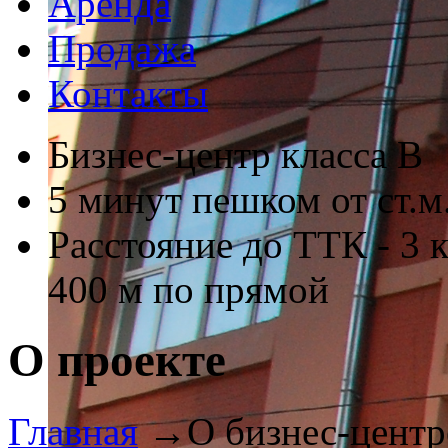
Аренда
Продажа
Контакты
Бизнес-центр класса В
5 минут пешком от ст.м
Расстояние до ТТК - 3 
400 м по прямой
О проекте
Главная
→
О бизнес-центр