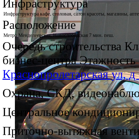
Инфраструктура
Инфраструктура
кафе, столовая, салон красоты, магазины, апт
Расположение
Метро
Менделеевская, Новослободская 7 мин. пеш.
Очередь строительства
Кл
бизнес-центра
Этажность
Краснопролетарская ул, д 
Охрана, СКД, видеонабл
Центральное кондициони
Приточно-вытяжная вент