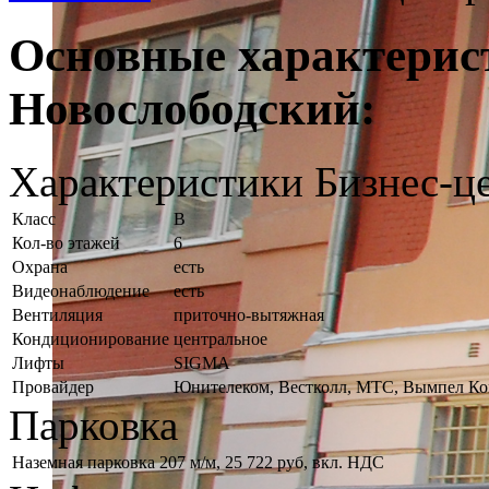
Основные характерис
Новослободский:
Характеристики Бизнес-ц
Класс
B
Кол-во этажей
6
Охрана
есть
Видеонаблюдение
есть
Вентиляция
приточно-вытяжная
Кондиционирование
центральное
Лифты
SIGMA
Провайдер
Юнителеком, Вестколл, МТС, Вымпел К
Парковка
Наземная парковка
207 м/м, 25 722 руб, вкл. НДС