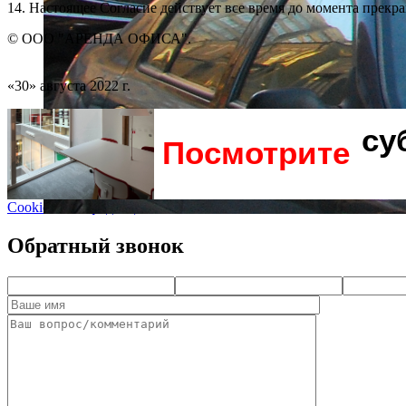
14. Настоящее Согласие действует все время до момента пре
© ООО "АРЕНДА ОФИСА".
«30» августа 2022 г.
су
Посмотрите
Cookie и Конфиденциальность
Обратный звонок