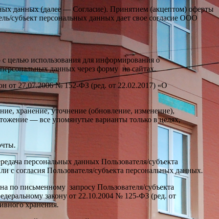
ьных данных (далее — Согласие). Принятием (акцептом) оферты
тель/субъект персональных данных дает свое согласие ООО
 с целью использования для информирования о
 персональных данных через форму на сайтах.
от 27.07.2006 № 152-ФЗ (ред. от 22.02.2017) «О
ие, хранение, уточнение (обновление, изменение),
ичтожение — все упомянутые варианты только в целях,
очты.
едача персональных данных Пользователя/субъекта
и с согласия Пользователя/субъекта персональных данных.
на по письменному запросу Пользователя/субъекта
еральному закону от 22.10.2004 № 125-ФЗ (ред. от
ивного хранения.