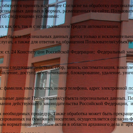
, обязуется принять настоящее Согласие на обработку персонал
персональных данных в формах, размещенных на сайте. Пользова
 со следующими условиями:
как без, так и с использованием средств автоматизации.
/субъекта персональных данных дается только и исключительно
угах, а также для ответов на обращения Пользователя/субъекта
ст. 24 Конституции Российской Федерации; Федеральный закон 
ы следующие действия: сбор, запись, систематизация, накоплен
ставление, доступ), обезличивание, блокирование, удаление, ун
 фамилия, имя, отчество, номер телефона, адрес электронной п
ные данные Пользователя/субъекта персональных данных. Пер
ании действующего законодательства Российской Федерации, ил
 необходимых процедур. Также обработка может быть прекраще
ированных на бумажных носителях, осуществляется согласно Фед
ым нормативно-правовым актам в области архивного дела и арх