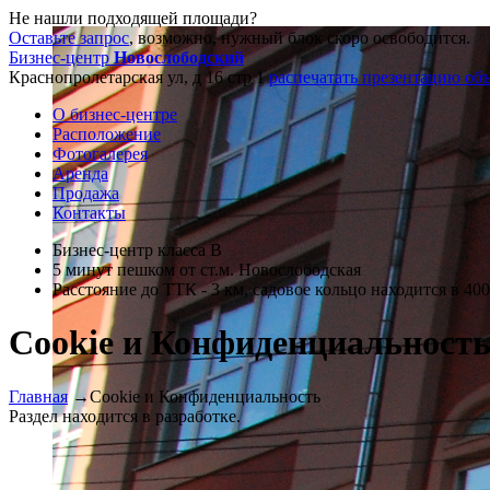
Не нашли подходящей площади?
Оставьте запрос
, возможно, нужный блок скоро освободится.
Бизнес-центр
Новослободский
Краснопролетарская ул, д 16 стр 1
распечатать презентацию об
О бизнес-центре
Расположение
Фотогалерея
Аренда
Продажа
Контакты
Бизнес-центр класса В
5 минут пешком от ст.м. Новослободская
Расстояние до ТТК - 3 км, садовое кольцо находится в 40
Cookie и Конфиденциальност
Главная
→
Cookie и Конфиденциальность
Раздел находится в разработке.