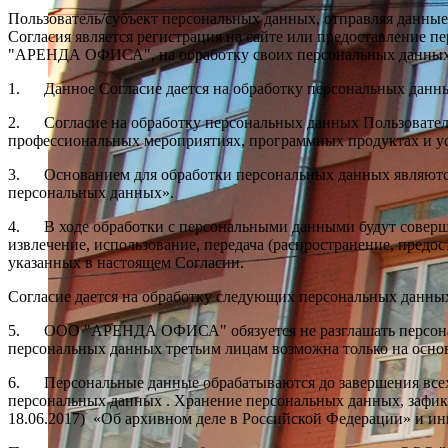
Пользователь/субъект персональных данных, отправляя данные
Согласия является регистрация на сайте или предоставление 
"АРЕНДА ОФИСА", на обработку своих персональных данных
1. Данное Согласие дается на обработку персональных данных 
2. Согласие на обработку персональных данных Пользователя
профессиональных мероприятиях, программных продуктах и усл
3. Основанием для обработки персональных данных являются: 
персональных данных».
4. В ходе обработки с персональными данными будут совершен
извлечение, использование, передача (распространение, предо
указанных в настоящем Согласии.
Согласие дается на обработку следующих персональных данных:
5. ООО "АРЕНДА ОФИСА" обязуется не разглашать персональ
персональных данных третьим лицам возможна только на основ
6. Персональные данные обрабатываются до завершения всех
персональных данных . Хранение персональных данных, зафикс
18.06.2017) «Об архивном деле в Российской Федерации» и ин