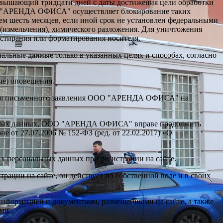
вышающий тридцати дней с даты достижения цели обработки
ОО "АРЕНДА ОФИСА" осуществляет блокирование таких
ем шесть месяцев, если иной срок не установлен федеральными
(измельчения), химического разложения. Для уничтожения
стирания или форматирования носителя.
ые данные только в указанных целях и способах, согласно
е) оповещения.
ения письменного заявления ООО "АРЕНДА ОФИСА" на
нальных данных, ООО "АРЕНДА ОФИСА" вправе продолжить
 от 27.07.2006 № 152-ФЗ (ред. от 22.02.2017) «О
х персональных данных при регистрации на сайте.
рации на сайте, он действует по собственной воле и в своих
 информацией и документами, размещенными на сайте, а также
ами.