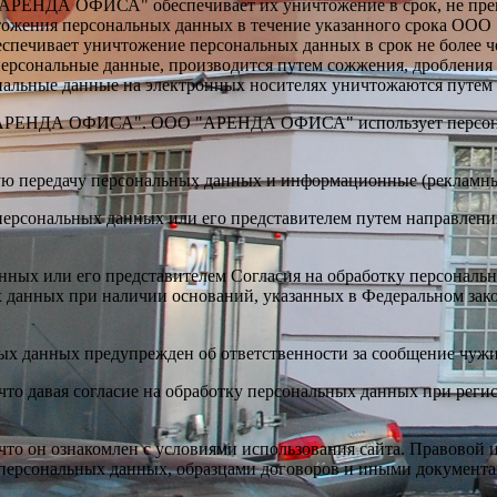
АРЕНДА ОФИСА" обеспечивает их уничтожение в срок, не пре
чтожения персональных данных в течение указанного срока О
спечивает уничтожение персональных данных в срок не более ч
ерсональные данные, производится путем сожжения, дробления 
альные данные на электронных носителях уничтожаются путем 
"АРЕНДА ОФИСА". ООО "АРЕНДА ОФИСА" использует персональн
ую передачу персональных данных и информационные (рекламны
 персональных данных или его представителем путем направл
 данных или его представителем Согласия на обработку персо
 данных при наличии оснований, указанных в Федеральном законе
ых данных предупрежден об ответственности за сообщение чужи
то давая согласие на обработку персональных данных при регист
 что он ознакомлен с условиями использования сайта. Правовой
рсональных данных, образцами договоров и иными документ