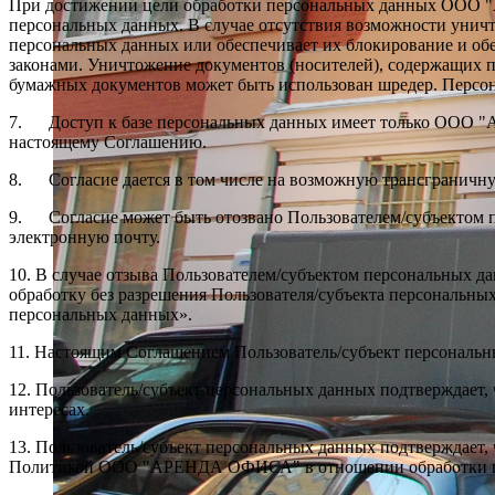
При достижении цели обработки персональных данных ООО "
персональных данных. В случае отсутствия возможности уни
персональных данных или обеспечивает их блокирование и обе
законами. Уничтожение документов (носителей), содержащих п
бумажных документов может быть использован шредер. Персон
7. Доступ к базе персональных данных имеет только ООО 
настоящему Соглашению.
8. Согласие дается в том числе на возможную трансграничн
9. Согласие может быть отозвано Пользователем/субъектом
электронную почту.
10. В случае отзыва Пользователем/субъектом персональных
обработку без разрешения Пользователя/субъекта персональных
персональных данных».
11. Настоящим Соглашением Пользователь/субъект персональн
12. Пользователь/субъект персональных данных подтверждает, ч
интересах.
13. Пользователь/субъект персональных данных подтверждает,
Политикой ООО "АРЕНДА ОФИСА" в отношении обработки пе